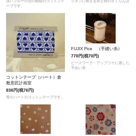
淡いブルーの雪の模様のコットンテ
リネンに映える赤と緑のさくらんぼ
ープです。
FUJIX Pice （手縫い糸）
770円(税70円)
ピースワーク・アップリケに適した
手ぬい糸
コットンテープ（ハート）倉
敷意匠計画室
836円(税76円)
青のハートのコットンテープです。