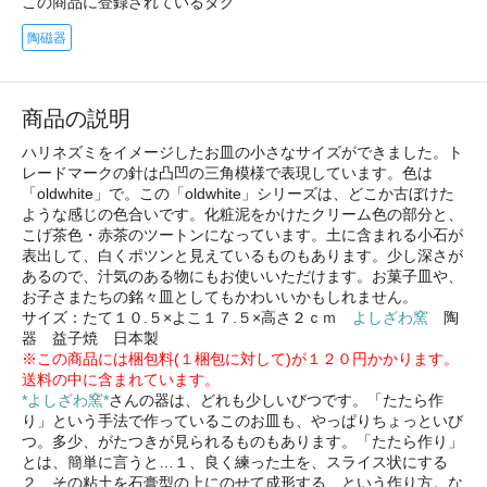
この商品に登録されているタグ
陶磁器
商品の説明
ハリネズミをイメージしたお皿の小さなサイズができました。ト
レードマークの針は凸凹の三角模様で表現しています。色は
「oldwhite」で。この「oldwhite」シリーズは、どこか古ぼけた
ような感じの色合いです。化粧泥をかけたクリーム色の部分と、
こげ茶色・赤茶のツートンになっています。土に含まれる小石が
表出して、白くポツンと見えているものもあります。少し深さが
あるので、汁気のある物にもお使いいただけます。お菓子皿や、
お子さまたちの銘々皿としてもかわいいかもしれません。
サイズ：たて１０.５×よこ１７.５×高さ２ｃｍ
よしざわ窯
陶
器 益子焼 日本製
※この商品には梱包料(１梱包に対して)が１２０円かかります。
送料の中に含まれています。
*よしざわ窯*
さんの器は、どれも少しいびつです。「たたら作
り」という手法で作っているこのお皿も、やっぱりちょっといび
つ。多少、がたつきが見られるものもあります。「たたら作り」
とは、簡単に言うと…１、良く練った土を、スライス状にする
２、その粘土を石膏型の上にのせて成形する という作り方。な