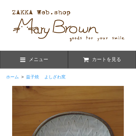
メニュー
カートを見る
ホーム
>
益子焼 よしざわ窯