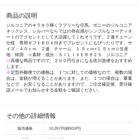
商品の説明
ジルコニアのキラキラ輝くラブリーな仔馬、ポニーのジルコニア
ネックレス、シルバーならではの存在感がシンプルなコーディネ
ートのアクセントとして大活躍してくれそうです。２連チェーン
仕様 専用ギフトＢＯＸ付きでプレゼントにもぴったりです。サ
イズ：４０ｃｍ ２連 チャーム １.５ｃｍ×１.５ｃｍ☆生産
地：韓国 ☆素材・成分：ＳＩＬＩＶＥＲ９２５ ジルコニア
☆
高価な商品ですので、２００円引きになる佐川急便をおすすめ
します。
※
定型外郵便での価格は、１つに対しての価格なので、複数の場
合は、金額が増えることがあります。また、１つの場合は、重量
などで、お安くなることがありますので、ご注文確定後、受注確
認メールでお知らせする金額をご確認ください。
その他の詳細情報
販売価格
10,267円(税933円)