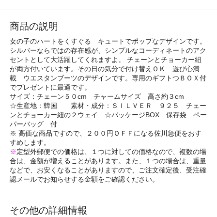
商品の説明
女の子のハートをくすぐる キュートでポップなデザインです。
シルバーならではの存在感が、シンプルなコーディネートのアク
セントとして大活躍してくれますよ。 チェーンとチョーカー紐
が両方付いています。その日の気分で付け替えＯＫ 遊び心満
載 ウエスタンブーツのデザインです。専用のギフトつＢＯＸ付
でプレゼントに最適です。
サイズ：チェーン５０cm チャームサイズ 高さ約３cm
☆生産地：韓国 素材・成分：ＳＩＬＶＥＲ ９２５ チェー
ンとチョーカー紐の２ウェイ ☆パッケージBOX 保存袋 ペー
パーバッグ 付
※ 高価な商品ですので、２００円ＯＦＦになる佐川急便をおす
すめします。
※
定型外郵便での価格は、１つに対しての価格なので、複数の場
合は、金額が増えることがあります。また、１つの場合は、重量
などで、お安くなることがありますので、ご注文確定後、受注確
認メールでお知らせする金額をご確認ください。
その他の詳細情報