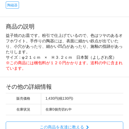
陶磁器
商品の説明
益子焼のお皿です。粉引で仕上げているので、色はツヤのあるオ
フホワイト。手作りの陶器には、表面に細かい鉄点が出ていた
り、小穴があったり、細かい凹凸があったり、施釉の指跡があっ
たりします。
サイズ：φ２１ｃｍ × Ｈ３.２ｃｍ 日本製（よしざわ窯）
※この商品には梱包料が１２０円かかります。送料の中に含まれ
ています。
その他の詳細情報
販売価格
1,430円(税130円)
在庫状況
在庫0個売切れ中
この商品を友達に教える