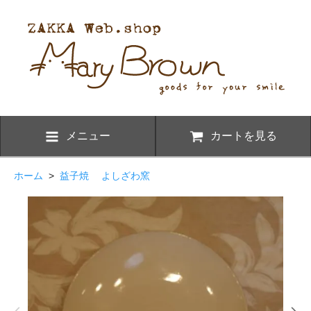
メニュー
カートを見る
ホーム
>
益子焼 よしざわ窯